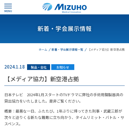
MENU
新着・学会展示情報
ホーム
新着・学会展示情報一覧
【メディア協力】新空港占拠
2024.1.18
製品・会社
お知らせ
【メディア協力】新空港占拠
日本テレビ 2024年1月スタートのTVドラマに弊社の手術用鋼製器具の
貸出協力をいたしました。是非ご覧ください。
概要：最悪な一日、ふたたび。1年ぶりに帰ってきた刑事・武蔵三郎が
次々と迫りくる新たな難敵に立ち向かう、タイムリミット・バトル・サ
スペンス。