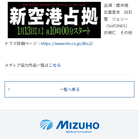
出演：櫻井翔
比嘉愛未 白石
聖 ジェシー
（SixTONES）
片桐仁 その他
ドラマ詳細ページ：
https://www.ntv.co.jp/dbs2/
メディア協力作品一覧は
こちら
一覧へ戻る