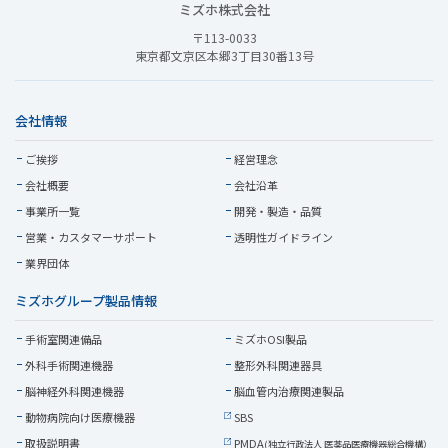
ミズホ株式会社
〒113-0033
東京都文京区本郷3丁目30番13号
会社情報
ご挨拶
経営理念
会社概要
会社沿革
事業所一覧
開発・製造・品質
営業・
カスタマーサポート
透明性ガイドライン
業界団体
ミズホグループ製品情報
手術室関連備品
ミズホOSI製品
外科手術関連機器
整形外科関連器具
脳神経外科関連機器
脳血管内治療関連製品
動物病院向け医療機器
SBS
取扱説明書
PMDA
(独立行政法人 医薬品医療機器総合機構）