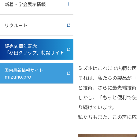
新着・学会展示情報
事業所一覧
整形外科関連器具
メディア協力
リクルート
開発・製造・品質
脳神経外科関連機器
販売50周年記念
営業・カスタマーサポート
脳血管内治療関連製品
「杉田クリップ」特設サイト
ミズホはこれまで広範な医
透明性ガイドライン
動物病院向け医療機器
国内最新情報サイト
mizuho.pro
それは、私たちの製品が「
と技術、さらに最先端技術
業界団体
取扱説明書
しかし、「もっと便利で使
り続けています。
PMDA
(独立行政法人 医薬品医療機器総合機構
私たちもまた、この声に応