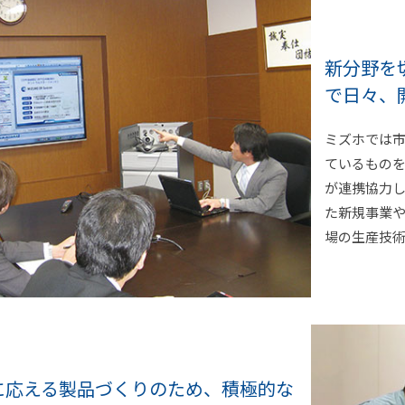
新分野を
で日々、
ミズホでは
ているもの
が連携協力
た新規事業
場の生産技術
に応える製品づくりのため、
積極的な