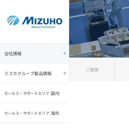
ミズホグループ製品情報
新着・学会展示情報
会社情報
会社情報
国内最新情報サイト
ご挨拶
すべて
mizuho.pro
ご挨拶
ミズホグループ製品情報
経営理念
手術室関連備品
製品・会社
国内
セールス・サポートエリア
会社概要
ミズホOSI製品
学会展示
海外
セールス・サポートエリア
会社沿革
外科手術関連機器
学会展示スケジュール