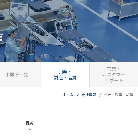
質
営業・
開発・
事業所一覧
カスタマー
製造・品質
サポート
ホーム
会社情報
開発・製造・品質
品質