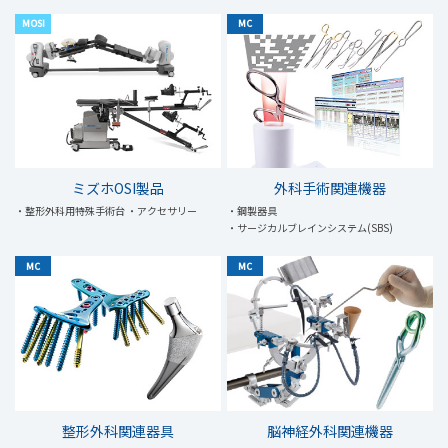
MOSI
MC
ミズホOSI製品
外科手術関連機器
・整形外科用特殊手術台
・アクセサリー
・鋼製器具
・サージカルブレインシステム(SBS)
MC
MC
整形外科関連器具
脳神経外科関連機器