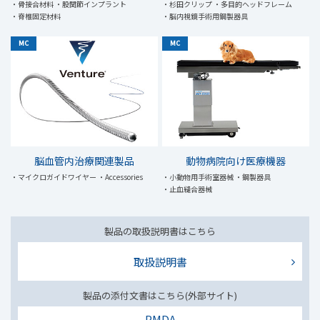
・骨接合材料
・股関節インプラント
・杉田クリップ
・多目的ヘッドフレーム
・脊椎固定材料
・脳内視鏡手術用鋼製器具
MC
MC
脳血管内治療関連製品
動物病院向け医療機器
・マイクロガイドワイヤー
・Accessories
・小動物用手術室器械
・鋼製器具
・止血縫合器械
製品の取扱説明書はこちら
取扱説明書
製品の添付文書はこちら(外部サイト)
PMDA