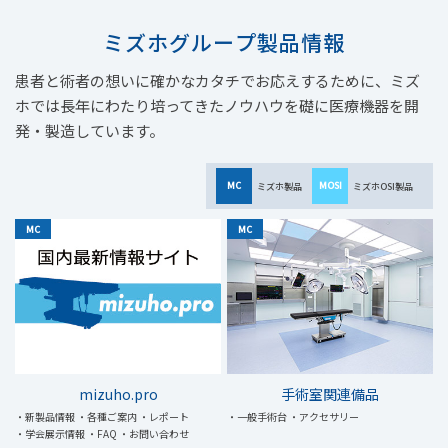
ミズホグループ製品情報
患者と術者の想いに確かなカタチでお応えするために、
ミズ
ホでは長年にわたり培ってきた
ノウハウを礎に医療機器を開
発・製造しています。
MC
MOSI
ミズホ製品
ミズホOSI製品
MC
MC
mizuho.pro
手術室関連備品
・新製品情報
・各種ご案内
・レポート
・一般手術台
・アクセサリー
・学会展示情報
・FAQ
・お問い合わせ