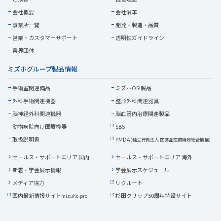
会社概要
会社沿革
事業所一覧
開発・製造・品質
営業・
カスタマーサポート
透明性ガイドライン
業界団体
ミズホグループ製品情報
手術室関連備品
ミズホOSI製品
外科手術関連機器
整形外科関連器具
脳神経外科関連機器
脳血管内治療関連製品
動物病院向け医療機器
SBS
取扱説明書
PMDA
(独立行政法人 医薬品医療機器総合機構）
セールス・サポートエリア 国内
セールス・サポートエリア 海外
新着・学会展示情報
学会展示スケジュール
メディア協力
リクルート
国内最新情報サイト
杉田クリップ50周年特設サイト
mizuho.pro