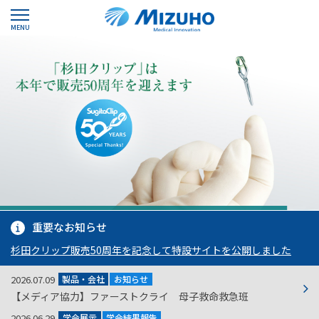
MENU
重要なお知らせ
杉田クリップ販売50周年を記念して特設サイトを公開しました
2026.07.09
製品・会社
お知らせ
【メディア協力】ファーストクライ 母子救命救急班
2026.06.29
学会展示
学会結果報告