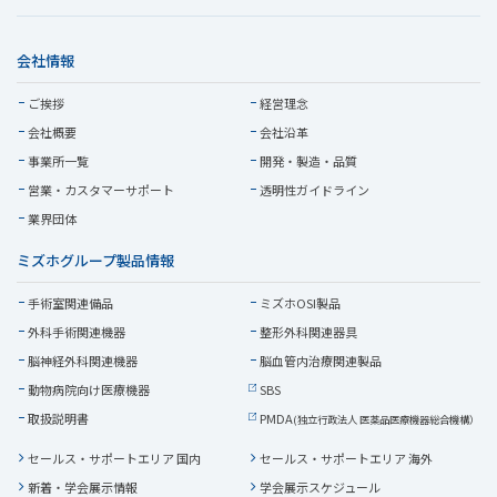
会社情報
ご挨拶
経営理念
会社概要
会社沿革
事業所一覧
開発・製造・品質
営業・
カスタマーサポート
透明性ガイドライン
業界団体
ミズホグループ製品情報
手術室関連備品
ミズホOSI製品
外科手術関連機器
整形外科関連器具
脳神経外科関連機器
脳血管内治療関連製品
動物病院向け医療機器
SBS
取扱説明書
PMDA
(独立行政法人 医薬品医療機器総合機構）
セールス・サポートエリア 国内
セールス・サポートエリア 海外
新着・学会展示情報
学会展示スケジュール