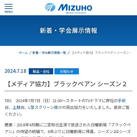
MENU
新着・学会展示情報
ホーム
新着・学会展示情報一覧
【メディア協力】ブラックペアン シーズン…
2024.7.18
製品・会社
お知らせ
【メディア協力】ブラックペアン シーズン２
TBS 2024年7月7日（日）21:00～スタートのTVドラマに弊社の
手術
台
、
上肢台
、
L型スクリーン掛け
の貸出協力をいたしました。是非ご覧
ください。
概要：2018年4月期に二宮和也主演で放送された日曜劇場『ブラックペ
アン』の待望の続編で、6年ぶりに日曜劇場に帰還。シーズン2はシーズ