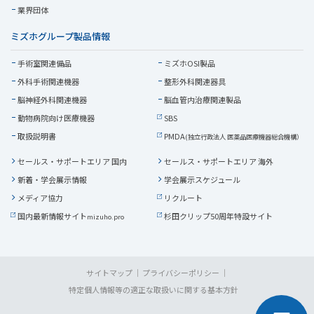
業界団体
ミズホグループ製品情報
手術室関連備品
ミズホOSI製品
外科手術関連機器
整形外科関連器具
脳神経外科関連機器
脳血管内治療関連製品
動物病院向け医療機器
SBS
取扱説明書
PMDA
(独立行政法人 医薬品医療機器総合機構）
セールス・サポートエリア 国内
セールス・サポートエリア 海外
新着・学会展示情報
学会展示スケジュール
メディア協力
リクルート
国内最新情報サイト
杉田クリップ50周年特設サイト
mizuho.pro
サイトマップ
プライバシーポリシー
特定個人情報等の適正な取扱いに関する基本方針