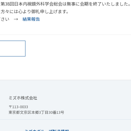
第38回日本内視鏡外科学会総会は無事に会期を終了いたしました
た方々には心より御礼申し上げます。
ださい →
結果報告
ミズホ株式会社
）
〒113-0033
東京都文京区本郷3丁目30番13号