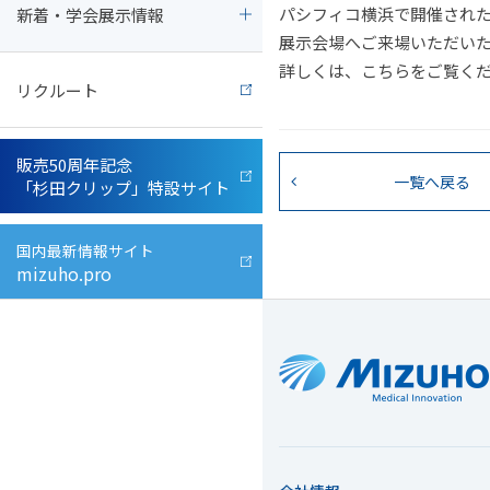
パシフィコ横浜で開催された
新着・学会展示情報
事業所一覧
整形外科関連器具
メディア協力
展示会場へご来場いただい
詳しくは、こちらをご覧く
リクルート
開発・製造・品質
脳神経外科関連機器
販売50周年記念
営業・カスタマーサポート
脳血管内治療関連製品
一覧へ戻る
「杉田クリップ」特設サイト
透明性ガイドライン
動物病院向け医療機器
国内最新情報サイト
mizuho.pro
取扱説明書
業界団体
PMDA
(独立行政法人 医薬品医療機器総合機構