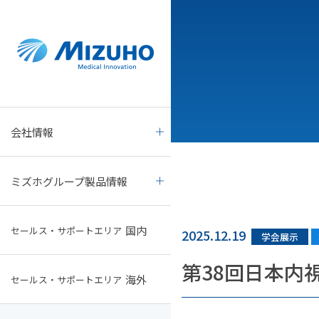
ミズホグループ製品情報
新着・学会展示情報
会社情報
国内最新情報サイト
会社情報
ご挨拶
すべて
mizuho.pro
ミズホグループ製品情報
経営理念
手術室関連備品
製品・会社
国内
セールス・サポートエリア
会社概要
ミズホOSI製品
学会展示
2025.12.19
学会展示
第38回日本内
海外
セールス・サポートエリア
会社沿革
外科手術関連機器
学会展示スケジュール