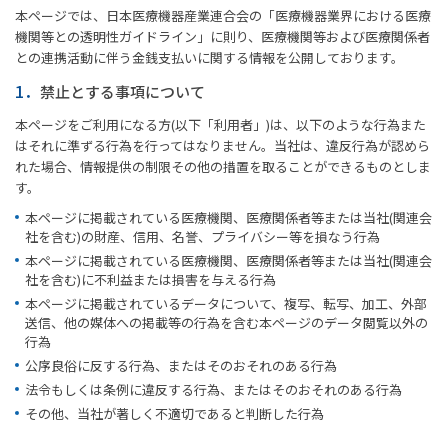
本ページでは、日本医療機器産業連合会の「医療機器業界における医療
機関等との透明性ガイドライン」に則り、医療機関等および医療関係者
との連携活動に伴う金銭支払いに関する情報を公開しております。
1．
禁止とする事項について
本ページをご利用になる方(以下「利用者」)は、以下のような行為また
はそれに準ずる行為を行ってはなりません。当社は、違反行為が認めら
れた場合、情報提供の制限その他の措置を取ることができるものとしま
す。
本ページに掲載されている医療機関、医療関係者等または当社(関連会
社を含む)の財産、信用、名誉、プライバシー等を損なう行為
本ページに掲載されている医療機関、医療関係者等または当社(関連会
社を含む)に不利益または損害を与える行為
本ページに掲載されているデータについて、複写、転写、加工、外部
送信、他の媒体への掲載等の行為を含む本ページのデータ閲覧以外の
行為
公序良俗に反する行為、またはそのおそれのある行為
法令もしくは条例に違反する行為、またはそのおそれのある行為
その他、当社が著しく不適切であると判断した行為