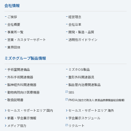
会社情報
ご挨拶
経営理念
会社概要
会社沿革
事業所一覧
開発・製造・品質
営業・
カスタマーサポート
透明性ガイドライン
業界団体
ミズホグループ製品情報
手術室関連備品
ミズホOSI製品
外科手術関連機器
整形外科関連器具
脳神経外科関連機器
脳血管内治療関連製品
動物病院向け医療機器
SBS
取扱説明書
PMDA
(独立行政法人 医薬品医療機器総合機構）
セールス・サポートエリア 国内
セールス・サポートエリア 海外
新着・学会展示情報
学会展示スケジュール
メディア協力
リクルート