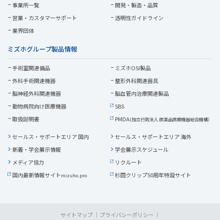
事業所一覧
開発・製造・品質
営業・
カスタマーサポート
透明性ガイドライン
業界団体
ミズホグループ製品情報
手術室関連備品
ミズホOSI製品
外科手術関連機器
整形外科関連器具
脳神経外科関連機器
脳血管内治療関連製品
動物病院向け医療機器
SBS
取扱説明書
PMDA
(独立行政法人 医薬品医療機器総合機構）
セールス・サポートエリア 国内
セールス・サポートエリア 海外
新着・学会展示情報
学会展示スケジュール
メディア協力
リクルート
国内最新情報サイト
杉田クリップ50周年特設サイト
mizuho.pro
サイトマップ
プライバシーポリシー