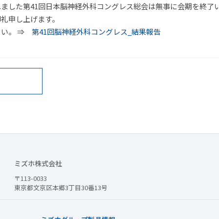
ました第41回日本脳神経外科コングレス総会は無事に会期を終了
御礼申し上げます。
さい。 ⇒
第41回脳神経外科コングレス_結果報告
ミズホ株式会社
）
〒113-0033
東京都文京区本郷3丁目30番13号