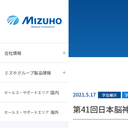
ミズホグループ製品情報
新着・学会展示情報
会社情報
国内最新情報サイト
会社情報
ご挨拶
すべて
mizuho.pro
ミズホグループ製品情報
経営理念
手術室関連備品
製品・会社
国内
セールス・サポートエリア
会社概要
ミズホOSI製品
学会展示
2021.5.17
学会展示
第41回日本脳
海外
セールス・サポートエリア
会社沿革
外科手術関連機器
学会展示スケジュール