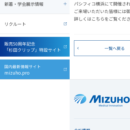
パシフィコ横浜にて開催され
新着・学会展示情報
事業所一覧
整形外科関連器具
メディア協力
ご来場いただいた皆様には
詳しくはこちらをご覧くだ
リクルート
開発・製造・品質
脳神経外科関連機器
販売50周年記念
営業・カスタマーサポート
脳血管内治療関連製品
一覧へ戻る
「杉田クリップ」特設サイト
透明性ガイドライン
動物病院向け医療機器
国内最新情報サイト
mizuho.pro
取扱説明書
業界団体
PMDA
(独立行政法人 医薬品医療機器総合機構