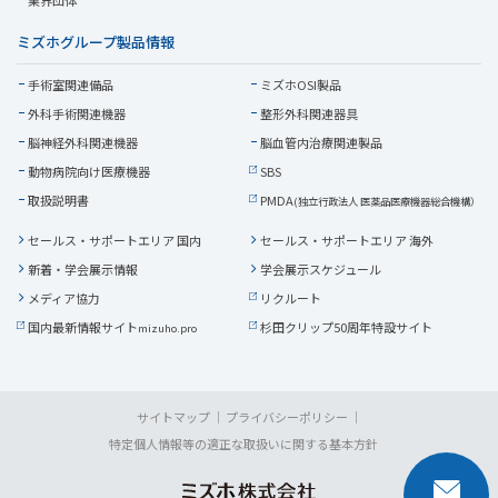
ミズホグループ製品情報
手術室関連備品
ミズホOSI製品
外科手術関連機器
整形外科関連器具
脳神経外科関連機器
脳血管内治療関連製品
動物病院向け医療機器
SBS
取扱説明書
PMDA
(独立行政法人 医薬品医療機器総合機構）
セールス・サポートエリア 国内
セールス・サポートエリア 海外
新着・学会展示情報
学会展示スケジュール
メディア協力
リクルート
国内最新情報サイト
杉田クリップ50周年特設サイト
mizuho.pro
サイトマップ
プライバシーポリシー
特定個人情報等の適正な取扱いに関する基本方針