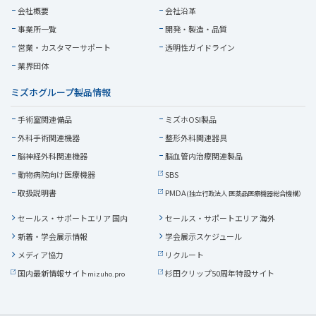
会社概要
会社沿革
事業所一覧
開発・製造・品質
営業・
カスタマーサポート
透明性ガイドライン
業界団体
ミズホグループ製品情報
手術室関連備品
ミズホOSI製品
外科手術関連機器
整形外科関連器具
脳神経外科関連機器
脳血管内治療関連製品
動物病院向け医療機器
SBS
取扱説明書
PMDA
(独立行政法人 医薬品医療機器総合機構）
セールス・サポートエリア 国内
セールス・サポートエリア 海外
新着・学会展示情報
学会展示スケジュール
メディア協力
リクルート
国内最新情報サイト
杉田クリップ50周年特設サイト
mizuho.pro